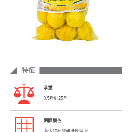
特征
承重
0.5斤到25斤
网眼颜色
高达10种非研磨性网眼