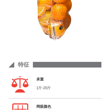
特征
承重
1斤-20斤
网眼颜色